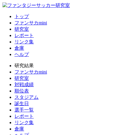
トップ
ファンサカmini
研究室
レポート
リンク集
倉庫
ヘルプ
研究結果
ファンサカmini
研究室
対戦成績
順位表
スタジアム
誕生日
選手一覧
レポート
リンク集
倉庫