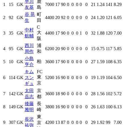
早川
鹿
1
15
GK
7000
17
90
0
0
0
0
0
21
1.24
141
8.29
友基
島
谷 晃
町
2
92
GK
4400
20
92
0
0
0
0
0
24
1.20
121
6.05
生
田
C
中村
大
3
35
GK
4400
17
90
0
0
0
1
0
32
1.88
120
7.00
航輔
阪
西川
浦
4
95
GK
6200
20
90
0
0
0
0
0
15
0.75
117
5.85
周作
和
小島
柏
5
10
GK
3600
17
90
0
0
0
0
0
27
1.59
108
6.35
亨介
キム
FC
東
6
114
GK
スン
5200
16
90
0
0
0
0
0
19
1.19
104
6.50
京
ギュ
太田
京
7
142
GK
3600
18
90
0
0
0
0
0
28
1.56
102
5.72
岳志
都
後藤
長
8
149
GK
3800
16
90
0
0
0
0
0
26
1.63
100
6.13
雅明
崎
東
長沢
9
307
GK
4200
13
87
0
0
0
0
0
29
1.92
99
7.00
京
祐弥