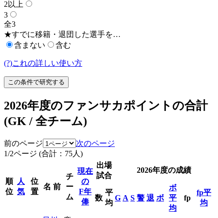
2以上
3
全3
★すでに移籍・退団した選手を…
含まない
含む
(?)これの詳しい使い方
この条件で研究する
2026年度のファンサカポイントの合計
(GK / 全チーム)
前のページ
次のページ
1/2ページ (合計：75人)
出場
2026年度の成績
現在
試合
チ
順
人
位
の
名 前
ー
ボ
位
気
置
F年
平
fp平
ム
数
G
A
S
警
退
ボ
平
fp
俸
均
均
均