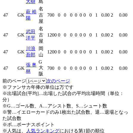
大樹
島
名
萩 裕
47
GK
古
700
0
0
0
0
0
0
0
1
0.00
2
0.00
陽
屋
名
武田
47
GK
古
1200
0
0
0
0
0
0
0
1
0.00
2
0.00
洋平
屋
川浪
岡
47
GK
1200
0
0
0
0
0
0
0
1
0.00
2
0.00
吾郎
山
G
張 奥
大
47
GK
700
0
0
0
0
0
0
0
1
0.00
2
0.00
林
阪
前のページ
次のページ
※ファンサカ年俸の単位は万です
※出場試合[平均]…出場した試合の平均出場時間（単位：
分）
※G…ゴール数、A…アシスト数、S…シュート数
※警…イエローカードのみ1枚出た試合数、退…退場となっ
た試合数
※ボ…ボーナスポイント
※人気は、
人気ランキング
における第1節の順位