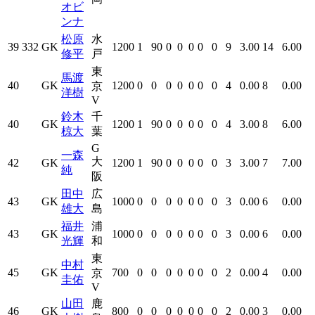
オビ
ンナ
松原
水
39
332
GK
1200
1
90
0
0
0
0
0
9
3.00
14
6.00
修平
戸
東
馬渡
40
GK
1200
0
0
0
0
0
0
0
4
0.00
8
0.00
京
洋樹
V
鈴木
千
40
GK
1200
1
90
0
0
0
0
0
4
3.00
8
6.00
椋大
葉
G
一森
大
42
GK
1200
1
90
0
0
0
0
0
3
3.00
7
7.00
純
阪
田中
広
43
GK
1000
0
0
0
0
0
0
0
3
0.00
6
0.00
雄大
島
福井
浦
43
GK
1000
0
0
0
0
0
0
0
3
0.00
6
0.00
光輝
和
東
中村
45
GK
700
0
0
0
0
0
0
0
2
0.00
4
0.00
京
圭佑
V
山田
鹿
46
GK
800
0
0
0
0
0
0
0
2
0.00
3
0.00