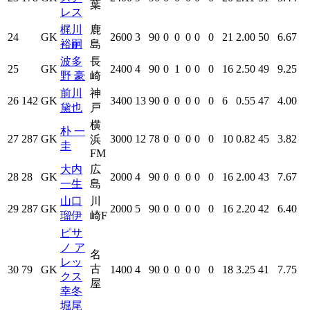
葉
レス
梶川
鹿
24
GK
2600
3
90
0
0
0
0
0
21
2.00
50
6.67
裕嗣
島
波多
長
25
GK
2400
4
90
0
1
0
0
0
16
2.50
49
9.25
野 豪
崎
前川
神
26
142
GK
3400
13
90
0
0
0
0
0
6
0.55
47
4.00
黛也
戸
横
朴 一
27
287
GK
3000
12
78
0
0
0
0
0
10
0.82
45
3.82
浜
圭
FM
大内
広
28
28
GK
2000
4
90
0
0
0
0
0
16
2.00
43
7.67
一生
島
山口
川
29
287
GK
2000
5
90
0
0
0
0
0
16
2.20
42
6.40
瑠伊
崎F
ピサ
ノ ア
名
レッ
古
30
79
GK
1400
4
90
0
0
0
0
0
18
3.25
41
7.75
クス
屋
幸冬
堀尾