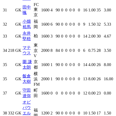
FC
田中
東
31
GK
1600
4
90
0
0
0
0
0
16
1.00
35
3.00
颯
京
小畑
福
32
GK
1600
6
90
0
0
0
0
0
9
1.50
32
5.33
裕馬
岡
永井
柏
33
GK
1600
3
90
0
0
0
0
0
14
2.00
30
4.67
堅梧
東
マテ
34
218
GK
2000
8
84
0
0
0
0
0
6
0.75
28
3.50
京
ウス
V
圍 謙
京
35
GK
1600
1
90
0
0
0
0
0
14
4.00
26
8.00
太朗
都
横
飯倉
35
GK
2000
1
90
0
0
0
0
0
13
8.00
26
16.00
浜
大樹
FM
守田
町
37
GK
1600
0
0
0
0
0
0
0
12
0.00
23
0.00
達弥
田
オビ
パウ
福
38
332
GK
エル
1200
2
90
0
0
0
0
0
10
1.50
17
1.50
岡