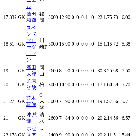
ル
藤田
福
17
332
GK
3000
12
90
0
0
0
1
0
22
1.75
73
6.00
和輝
岡
スベ
ンド
ブロ
川
18
51
GK
3000
15
90
0
0
0
0
0
15
1.15
72
5.38
ーダ
崎F
ーセ
ン
濱田
岡
19
GK
2600
8
90
0
0
0
0
0
30
3.25
68
7.50
太郎
山
若原
柏
20
GK
3000
10
90
0
0
0
0
0
17
1.60
59
5.70
智哉
G
荒木
大
21
27
GK
3000
7
90
0
0
0
0
0
19
1.57
56
5.71
琉偉
阪
沖 悠
清
21
GK
2600
7
84
0
0
0
0
0
20
2.14
56
6.57
哉
水
ホセ
千
23
178
GK
スア
2400
9
90
0
0
0
0
0
20
2.11
51
5.44