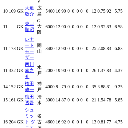
V
大迫
広
10
109
GK
5400
16
90
0
0
0
0
0
12
0.75
92
5.75
敬介
島
G
東口
大
11
GK
6000
12
90
0
0
0
0
0
12
0.92
83
6.58
順昭
阪
レナ
ート
岡
11
173
GK
3400
12
90
0
0
0
0
0
25
2.08
83
6.83
モー
山
ザー
西川
水
11
332
GK
幸之
2000
19
90
0
0
0
1
0
26
1.37
83
4.37
戸
介
権田
神
14
152
GK
4000
8
79
0
0
0
0
0
35
3.88
81
9.25
修一
戸
梅田
清
15
161
GK
3000
14
87
0
0
0
0
0
21
1.54
78
5.85
透吾
水
シュ
ミッ
名
16
204
GK
ト ダ
古
4600
16
92
0
0
0
1
0
13
0.81
77
4.75
ニエ
屋