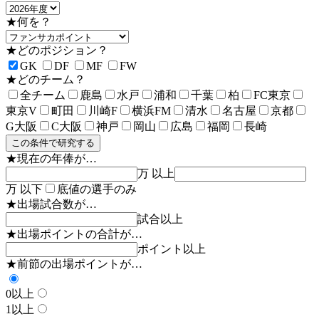
★何を？
★どのポジション？
GK
DF
MF
FW
★どのチーム？
全チーム
鹿島
水戸
浦和
千葉
柏
FC東京
東京V
町田
川崎F
横浜FM
清水
名古屋
京都
G大阪
C大阪
神戸
岡山
広島
福岡
長崎
この条件で研究する
★現在の年俸が…
万 以上
万 以下
底値の選手のみ
★出場試合数が…
試合以上
★出場ポイントの合計が…
ポイント以上
★前節の出場ポイントが…
0以上
1以上