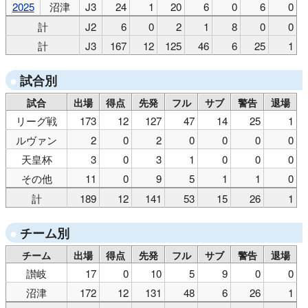
2025
沼津
J3
24
1
20
6
0
6
0
計
J2
6
0
2
1
8
0
0
計
J3
167
12
125
46
6
25
1
試合別
試合
出場
得点
先発
フル
サブ
警告
退場
リーグ戦
173
12
127
47
14
25
1
ルヴァン
2
0
2
0
0
0
0
天皇杯
3
0
3
1
0
0
0
その他
11
0
9
5
1
1
0
計
189
12
141
53
15
26
1
チーム別
チーム
出場
得点
先発
フル
サブ
警告
退場
讃岐
17
0
10
5
9
0
0
沼津
172
12
131
48
6
26
1