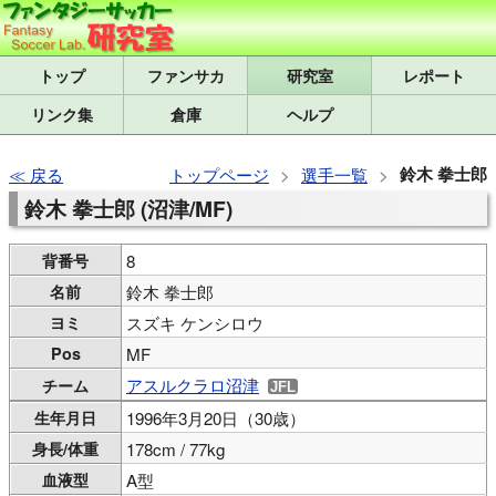
トップ
研究室
レポート
リンク集
倉庫
ヘルプ
鈴木 拳士郎
戻る
トップページ
選手一覧
鈴木 拳士郎 (沼津/MF)
背番号
8
名前
鈴木 拳士郎
ヨミ
スズキ ケンシロウ
Pos
MF
アスルクラロ沼津
チーム
生年月日
1996年3月20日（30歳）
身長/体重
178cm / 77kg
血液型
A型