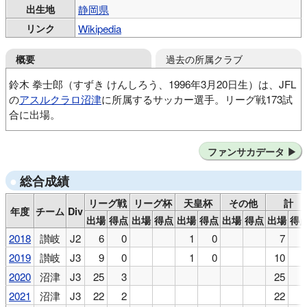
出生地
静岡県
リンク
Wikipedia
過去の所属クラブ
概要
鈴木 拳士郎（すずき けんしろう、1996年3月20日生）は、JFL
の
アスルクラロ沼津
に所属するサッカー選手。リーグ戦173試
合に出場。
愛鷹サッカースポーツ少年団
アスルクラロ沼津U12
ファンサカデータ
ACNジュビロ沼津
ジュビロ磐田U-18
関西大
カマタマーレ讃岐
総合成績
リーグ戦
リーグ杯
天皇杯
その他
計
年度
チーム
Div
出場
得点
出場
得点
出場
得点
出場
得点
出場
得
2018
讃岐
J2
6
0
1
0
7
2019
讃岐
J3
9
0
1
0
10
2020
沼津
J3
25
3
25
2021
沼津
J3
22
2
22