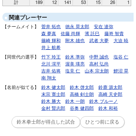
計
189
12
141
53
15
26
1
関連プレーヤー
チームメイト
菅井 拓也
徳永 晃太郎
安在 達弥
森 夢真
佐藤 尚輝
濱 託巳
藤嵜 智貴
篠崎 輝和
附木 雄也
武者 大夢
大迫 暁
井上 航希
同世代の選手
竹下 玲王
鈴木 準弥
中野 誠也
塩谷 仁
北川 滉平
渥美 瑛亮
高村 弘尚
吉井 佑将
塩見 仁
山本 宗太朗
鯉沼 晃
南 翔太
名前が似てる
鈴木 健太郎
鈴木 啓太郎
鈴鹿 源太郎
末宗 寛士郎
高橋 剣士朗
高崎 天史郎
鈴木 勝大
鈴木 一朗
鈴木 ブルーノ
金村 賢志郎
谷奥 健四郎
鈴木 和裕
鈴木拳士郎が得点した試合
ひとつ前に戻る