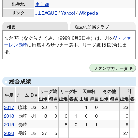
出生地
東京都
リンク
J.LEAGUE
/
Yahoo!
/
Wikipedia
過去の所属クラブ
概要
名倉 巧（なぐら たくみ、1998年6月3日生）は、J1の
V・ファ
ーレン長崎
に所属するサッカー選手。リーグ戦151試合に出
場。
FC.LEEZU
FC東京U-15深川
国学院久我山高
ファンサカデータ
FC琉球
V・ファーレン長崎
ベガルタ仙台
総合成績
リーグ戦
リーグ杯
天皇杯
その他
計
年度
チーム
Div
出場
得点
出場
得点
出場
得点
出場
得点
出場
得
2017
琉球
J3
22
4
1
0
23
2018
長崎
J1
3
0
6
1
0
0
9
2019
長崎
-
8
0
1
1
9
2020
長崎
J2
27
5
27