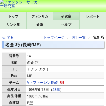
トップ
研究室
レポート
リンク集
倉庫
ヘルプ
名倉 巧
戻る
トップページ
選手一覧
名倉 巧 (長崎/MF)
背番号
14
名前
名倉 巧
ヨミ
ナグラ タクミ
Pos
MF
V・ファーレン長崎
チーム
生年月日
1998年6月3日（
28歳
）
身長/体重
168cm / 61kg
血液型
B型