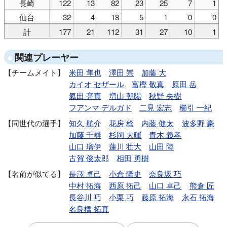
長崎
122
13
82
23
25
7
1
仙台
32
4
18
5
1
0
0
計
177
21
112
31
27
10
1
関連プレーヤー
チームメイト
米田 隼也
澤田 崇
加藤 大
カイオ セザール
富樫 敬真
原田 岳
氣田 亮真
増山 朝陽
秋野 央樹
フアンマ デルガド
二見 宏志
櫛引 一紀
同世代の選手
知久 航介
花房 稔
内藤 健太
波多野 豪
加藤 千尋
杉岡 大暉
青木 義孝
山口 瑠伊
蓮川 壮大
山田 陸
古賀 俊太郎
相田 勇樹
名前が似てる
長澤 卓己
小倉 隆史
奈良坂 巧
中村 拓海
西原 拓己
山口 卓己
熊倉 匠
長谷川 巧
小栗 巧
藤原 拓海
永石 拓海
名良橋 拓真